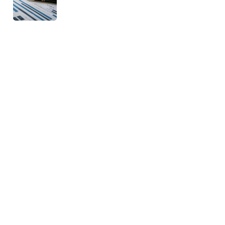
Trading d’options binaires : strategies
gagnantes face aux evenements majeurs du
marche
11 mars 2025
Agalex, expert-comptable à Toulon : 5 conseils clés pour
optimiser la stratégie financière de votre entreprise
7 mars 2025
Décryptage du taux hypothécaire actuel en Belgique :
comment adapter votre plan de remboursement
7 mars 2025
Quelle assurance choisir pour la Citroën Ami ? Guide complet